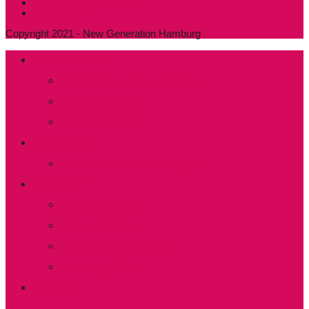
Datenschutzerklärung
Impressum
Copyright 2021 - New Generation Hamburg
Wer sind wir?
Präsidium und Kuratorium
Mitglied werden
Aktive Mitarbeit
Was läuft?
Kommende Veranstaltungen
Clubleben
Stadtteiltreffs
Thementreffs
Einrichtung von Treffs​
NEW Magazin
Kontakt