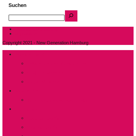
Suchen
Datenschutzerklärung
Impressum
Copyright 2021 - New Generation Hamburg
Wer sind wir?
Präsidium und Kuratorium
Mitglied werden
Aktive Mitarbeit
Was läuft?
Kommende Veranstaltungen
Clubleben
Stadtteiltreffs
Thementreffs