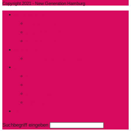
Copyright 2021 - New Generation Hamburg
Wer sind wir?
Präsidium und Kuratorium
Mitglied werden
Aktive Mitarbeit
Was läuft?
Kommende Veranstaltungen
Clubleben
Stadtteiltreffs
Thementreffs
Einrichtung von Treffs​
NEW Magazin
Kontakt
Suchbegriff eingeben