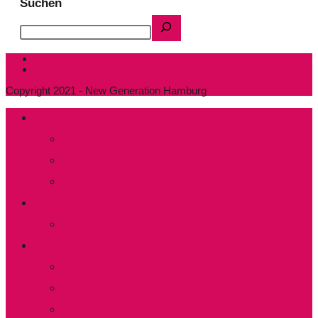
Suchen
Datenschutzerklärung
Impressum
Copyright 2021 - New Generation Hamburg
Wer sind wir?
Präsidium und Kuratorium
Mitglied werden
Aktive Mitarbeit
Was läuft?
Kommende Veranstaltungen
Clubleben
Stadtteiltreffs
Thementreffs
Einrichtung von Treffs​