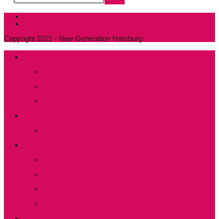
Datenschutzerklärung
Impressum
Copyright 2021 - New Generation Hamburg
Wer sind wir?
Präsidium und Kuratorium
Mitglied werden
Aktive Mitarbeit
Was läuft?
Kommende Veranstaltungen
Clubleben
Stadtteiltreffs
Thementreffs
Einrichtung von Treffs​
NEW Magazin
Kontakt