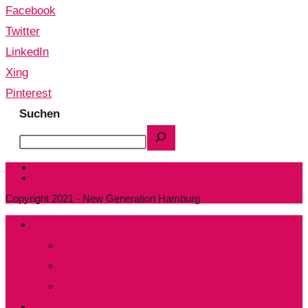
Facebook
Twitter
LinkedIn
Xing
Pinterest
Suchen
Datenschutzerklärung
Impressum
Copyright 2021 - New Generation Hamburg
Wer sind wir?
Präsidium und Kuratorium
Mitglied werden
Aktive Mitarbeit
Was läuft?