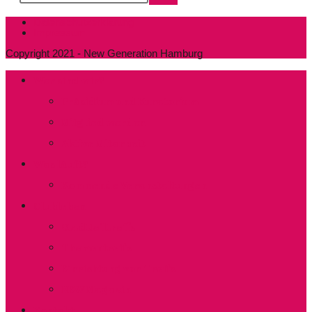
Datenschutzerklärung
Impressum
Copyright 2021 - New Generation Hamburg
Wer sind wir?
Präsidium und Kuratorium
Mitglied werden
Aktive Mitarbeit
Was läuft?
Kommende Veranstaltungen
Clubleben
Stadtteiltreffs
Thementreffs
Einrichtung von Treffs​
NEW Magazin
Kontakt