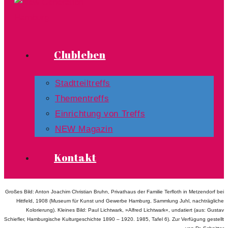
Clubleben
Stadtteiltreffs
Thementreffs
Einrichtung von Treffs​
NEW Magazin
Kontakt
Großes Bild: Anton Joachim Christian Bruhn, Privathaus der Familie Terfloth in Metzendorf bei
Hittfeld, 1908 (Museum für Kunst und Gewerbe Hamburg, Sammlung Juhl, nachträgliche
Kolorierung). Kleines Bild: Paul Lichtwark, »Alfred Lichtwark«, undatiert (aus: Gustav
Schiefler, Hamburgische Kulturgeschichte 1890 – 1920. 1985, Tafel 6). Zur Verfügung gestellt