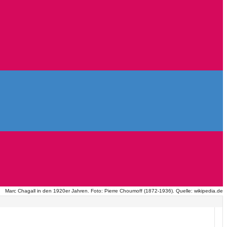
Marc Chagall in den 1920er Jahren. Foto: Pierre Choumoff (1872-1936). Quelle: wikipedia.de