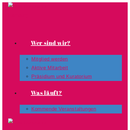
Zum
Inhalt
springen
Wer sind wir?
Mitglied werden
Aktive Mitarbeit
Präsidium und Kuratorium
Was läuft?
Kommende Veranstaltungen