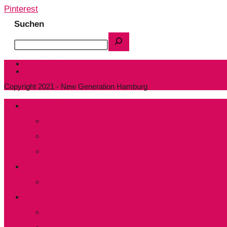
Pinterest
Suchen
Datenschutzerklärung
Impressum
Copyright 2021 - New Generation Hamburg
Wer sind wir?
Präsidium und Kuratorium
Mitglied werden
Aktive Mitarbeit
Was läuft?
Kommende Veranstaltungen
Clubleben
Stadtteiltreffs