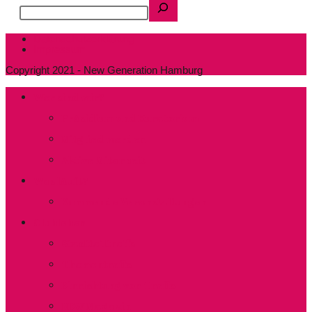
Datenschutzerklärung
Impressum
Copyright 2021 - New Generation Hamburg
Wer sind wir?
Präsidium und Kuratorium
Mitglied werden
Aktive Mitarbeit
Was läuft?
Kommende Veranstaltungen
Clubleben
Stadtteiltreffs
Thementreffs
Einrichtung von Treffs​
NEW Magazin