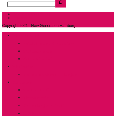
Datenschutzerklärung
Impressum
Copyright 2021 - New Generation Hamburg
Wer sind wir?
Präsidium und Kuratorium
Mitglied werden
Aktive Mitarbeit
Was läuft?
Kommende Veranstaltungen
Clubleben
Stadtteiltreffs
Thementreffs
Einrichtung von Treffs​
NEW Magazin