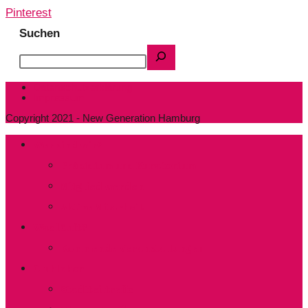
Pinterest
Suchen
Datenschutzerklärung
Impressum
Copyright 2021 - New Generation Hamburg
Wer sind wir?
Präsidium und Kuratorium
Mitglied werden
Aktive Mitarbeit
Was läuft?
Kommende Veranstaltungen
Clubleben
Stadtteiltreffs