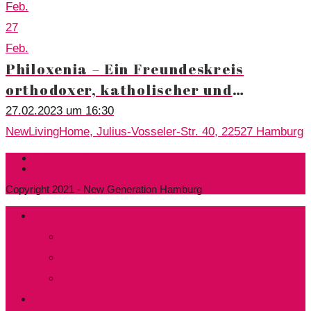
Feb.
27
Feb.
Philoxenia – Ein Freundeskreis
orthodoxer, katholischer und
evangelischer Christen
27.02.2023 um 16:30
NewLivingHome, Julius-Vosseler-Str. 40, 22527 Hamburg
Datenschutzerklärung
Impressum
Copyright 2021 - New Generation Hamburg
Wer sind wir?
Präsidium und Kuratorium
Mitglied werden
Aktive Mitarbeit
Was läuft?