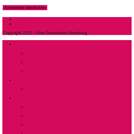
Datenschutzerklärung
Impressum
Copyright 2021 - New Generation Hamburg
Wer sind wir?
Präsidium und Kuratorium
Mitglied werden
Aktive Mitarbeit
Was läuft?
Kommende Veranstaltungen
Clubleben
Stadtteiltreffs
Thementreffs
Einrichtung von Treffs​
NEW Magazin